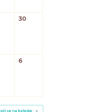
0
30
godki,
dogodki,
0
6
godki,
dogodki,
oči se na koledar