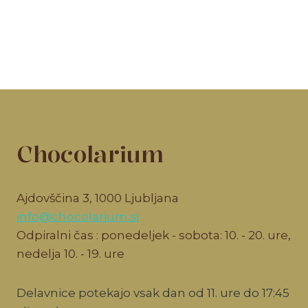
Chocolarium
Ajdovščina 3, 1000 Ljubljana
info@chocolarium.si
Odpiralni čas : ponedeljek - sobota: 10. - 20. ure,
nedelja 10. - 19. ure
Delavnice potekajo vsak dan od 11. ure do 17:45