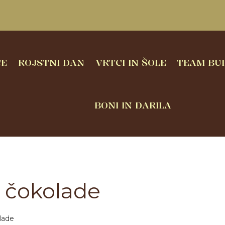
CE
ROJSTNI DAN
VRTCI IN ŠOLE
TEAM BUI
BONI IN DARILA
a čokolade
lade