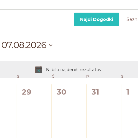
Najdi Dogodki
Sez
07.08.2026
Izberite
datum.
Ni bilo najdenih rezultatov.
Notice
S
SREDA
Č
ČETRTEK
P
PETEK
S
SOBOT
0
0
0
0
29
30
31
1
godki,
dogodki,
dogodki,
dogodki,
do