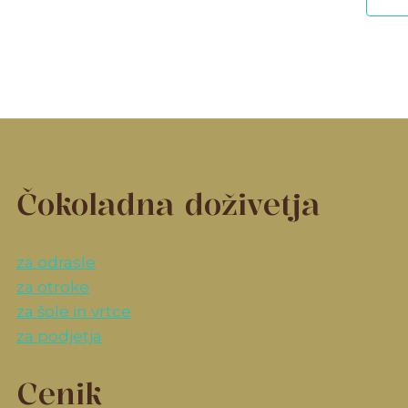
Čokoladna doživetja
za odrasle
za otroke
za šole in vrtce
za podjetja
Cenik