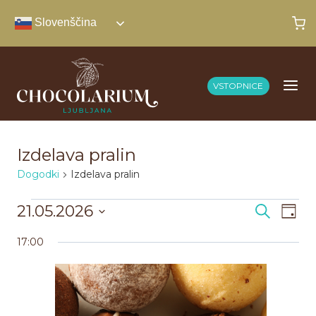
Skip
Slovenščina
to
content
VSTOPNICE
Izdelava pralin
Dogodki
Izdelava pralin
Dogodki
21.05.2026
Dogod
Do
Iskanje
Dan
Izberite
Pog
for
Navig
17:00
datum.
Nav
21.
za
maja,
iskanj