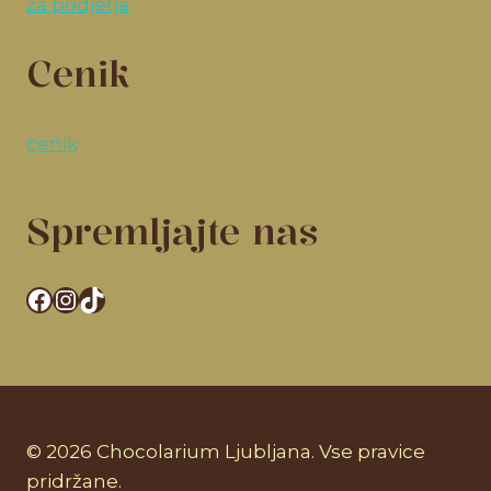
za podjetja
Cenik
cenik
Spremljajte nas
Facebook
Instagram
TikTok
© 2026 Chocolarium Ljubljana. Vse pravice
pridržane.