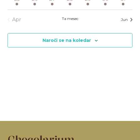
dogodek
dogodek
dogodek
dogodek
dogodek
dogodek
dogode
Ta mesec
Apr
Jun
Naroči se na koledar
Chocolarium